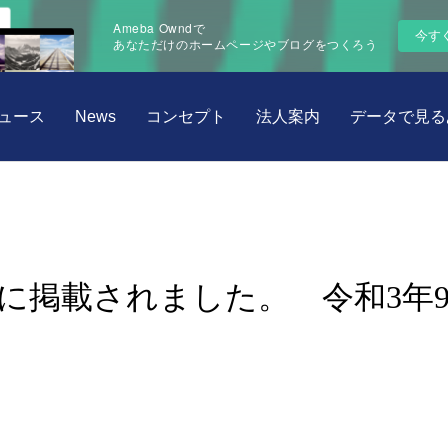
Ameba Owndで
今す
あなただけのホームページやブログをつくろう
ュース
News
コンセプト
法人案内
データで見る
に掲載されました。 令和3年9